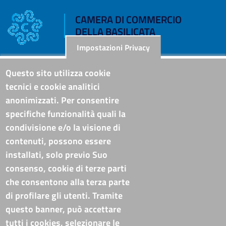
CAMERA DI COMMERCIO
DELLA BASILICATA
Impostazioni Privacy
Riferimenti
Questo sito utilizza cookie
tecnici e cookie analitici
Sede Legale: Corso XVIII Agosto, 34 - 85100 Potenza
anonimizzati. Per consentire
Sede Secondaria: Via Lucana, 82 - 75100 Matera
specifiche funzionalità quali la
Tel. Sede Legale: 0971/412111
Tel. Sede Secondaria: 0835/338411
condivisione e/o la visione di
C.F./P.IVA: 02019590765
contenuti, possono essere
Codi. univoco ufficio fatt. elettronica: T94M75
installati, solo previo Suo
PEC
cameradicommercio@pec.basilicata.camcom.it
consenso, cookie di terze parti
che consentono alla terza parte
Pubblicità e trasparenza
di profilare gli utenti. Tramite
questo banner, può accettare
Amministrazione Trasparente
tutti i cookies, selezionare le