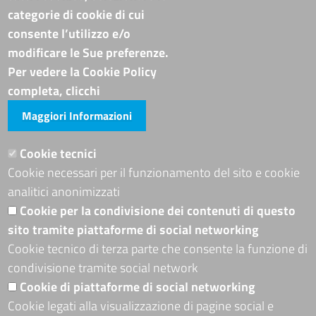
Albo online
categorie di cookie di cui
Bandi di concorso
consente l’utilizzo e/o
Codice disciplinare e codice di condotta
modificare le Sue preferenze.
Avvisi e bandi
Piattaforma TRASPARE E ALBO FORNITORI
Per vedere la Cookie Policy
Avvisi e atti di altre Amministrazioni
completa, clicchi
Maggiori Informazioni
Visite totali al portale: 4015064
Siti tematici
Cookie tecnici
Cookie necessari per il funzionamento del sito e cookie
ADRION PROGRAMME
analitici anonimizzati
Seguici su
Cookie per la condivisione dei contenuti di questo
sito tramite piattaforme di social networking
Cookie tecnico di terza parte che consente la funzione di
condivisione tramite social network
Sito web
Cookie di piattaforme di social networking
Mappa del sito
Cookie legati alla visualizzazione di pagine social e