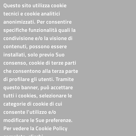
Riferimenti
Questo sito utilizza cookie
tecnici e cookie analitici
Sede Legale: Corso XVIII Agosto, 34 - 85100 Potenza
anonimizzati. Per consentire
Sede Secondaria: Via Lucana, 82 - 75100 Matera
specifiche funzionalità quali la
Tel. Sede Legale: 0971/412111
Tel. Sede Secondaria: 0835/338411
condivisione e/o la visione di
C.F./P.IVA: 02019590765
contenuti, possono essere
Codi. univoco ufficio fatt. elettronica: T94M75
installati, solo previo Suo
PEC
cameradicommercio@pec.basilicata.camcom.it
consenso, cookie di terze parti
che consentono alla terza parte
Pubblicità e trasparenza
di profilare gli utenti. Tramite
questo banner, può accettare
Amministrazione Trasparente
tutti i cookies, selezionare le
Albo online
categorie di cookie di cui
Bandi di concorso
consente l’utilizzo e/o
Codice disciplinare e codice di condotta
modificare le Sue preferenze.
Avvisi e bandi
Piattaforma TRASPARE E ALBO FORNITORI
Per vedere la Cookie Policy
Avvisi e atti di altre Amministrazioni