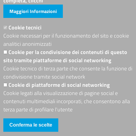
completa, clicchi
Maggiori Informazioni
Visite totali al portale: 4011611
Siti tematici
Cookie tecnici
Cookie necessari per il funzionamento del sito e cookie
ADRION PROGRAMME
analitici anonimizzati
Seguici su
Cookie per la condivisione dei contenuti di questo
sito tramite piattaforme di social networking
Cookie tecnico di terza parte che consente la funzione di
condivisione tramite social network
Sito web
Cookie di piattaforme di social networking
Mappa del sito
Cookie legati alla visualizzazione di pagine social e
Accessibilità
contenuti multimediali incorporati, che consentono alla
Accesso riservato
terza parte di profilare l'utente
Conferma le scelte