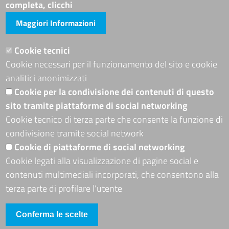
Avvisi e atti di altre Amministrazioni
completa, clicchi
Maggiori Informazioni
Visite totali al portale: 4011397
Siti tematici
Cookie tecnici
Cookie necessari per il funzionamento del sito e cookie
ADRION PROGRAMME
analitici anonimizzati
Seguici su
Cookie per la condivisione dei contenuti di questo
sito tramite piattaforme di social networking
Cookie tecnico di terza parte che consente la funzione di
condivisione tramite social network
Sito web
Cookie di piattaforme di social networking
Mappa del sito
Cookie legati alla visualizzazione di pagine social e
Accessibilità
contenuti multimediali incorporati, che consentono alla
Accesso riservato
terza parte di profilare l'utente
Conferma le scelte