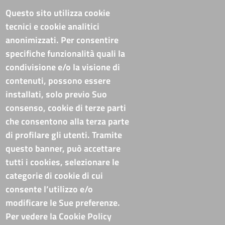
Riferimenti
Questo sito utilizza cookie
tecnici e cookie analitici
Sede Legale: Corso XVIII Agosto, 34 - 85100 Potenza
anonimizzati. Per consentire
Sede Secondaria: Via Lucana, 82 - 75100 Matera
specifiche funzionalità quali la
Tel. Sede Legale: 0971/412111
Tel. Sede Secondaria: 0835/338411
condivisione e/o la visione di
C.F./P.IVA: 02019590765
contenuti, possono essere
Codi. univoco ufficio fatt. elettronica: T94M75
installati, solo previo Suo
PEC
cameradicommercio@pec.basilicata.camcom.it
consenso, cookie di terze parti
che consentono alla terza parte
Pubblicità e trasparenza
di profilare gli utenti. Tramite
questo banner, può accettare
Amministrazione Trasparente
tutti i cookies, selezionare le
Albo online
categorie di cookie di cui
Bandi di concorso
consente l’utilizzo e/o
Codice disciplinare e codice di condotta
modificare le Sue preferenze.
Avvisi e bandi
Piattaforma TRASPARE E ALBO FORNITORI
Per vedere la Cookie Policy