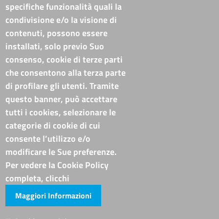
specifiche funzionalità quali la
Tel. Sede Legale: 0971/412111
Tel. Sede Secondaria: 0835/338411
condivisione e/o la visione di
C.F./P.IVA: 02019590765
contenuti, possono essere
Codi. univoco ufficio fatt. elettronica: T94M75
installati, solo previo Suo
PEC
cameradicommercio@pec.basilicata.camcom.it
consenso, cookie di terze parti
che consentono alla terza parte
Pubblicità e trasparenza
di profilare gli utenti. Tramite
questo banner, può accettare
Amministrazione Trasparente
tutti i cookies, selezionare le
Albo online
categorie di cookie di cui
Bandi di concorso
consente l’utilizzo e/o
Codice disciplinare e codice di condotta
modificare le Sue preferenze.
Avvisi e bandi
Piattaforma TRASPARE E ALBO FORNITORI
Per vedere la Cookie Policy
Avvisi e atti di altre Amministrazioni
completa, clicchi
Maggiori Informazioni
Visite totali al portale: 4014730
Siti tematici