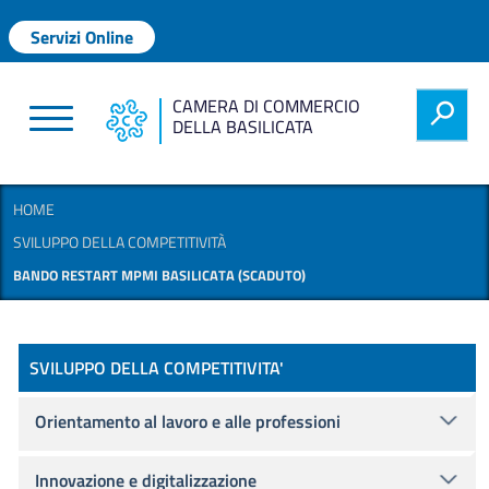
Salta al contenuto principale
Menu profilo utente
Servizi Online
CAMERA DI COMMERCIO
h
DELLA BASILICATA
HOME
SVILUPPO DELLA COMPETITIVITÀ
BANDO RESTART MPMI BASILICATA (SCADUTO)
Promozione
SVILUPPO DELLA COMPETITIVITA'
Orientamento al lavoro e alle professioni
Innovazione e digitalizzazione