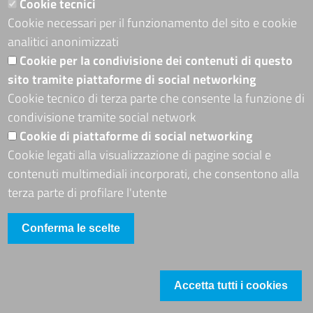
Cookie tecnici
Cookie necessari per il funzionamento del sito e cookie
ADRION PROGRAMME
analitici anonimizzati
Seguici su
Cookie per la condivisione dei contenuti di questo
sito tramite piattaforme di social networking
Cookie tecnico di terza parte che consente la funzione di
condivisione tramite social network
Sito web
Cookie di piattaforme di social networking
Mappa del sito
Cookie legati alla visualizzazione di pagine social e
Accessibilità
contenuti multimediali incorporati, che consentono alla
Accesso riservato
terza parte di profilare l'utente
Conferma le scelte
Accetta tutti i cookies
Footer
Cookie
Revoca il consenso