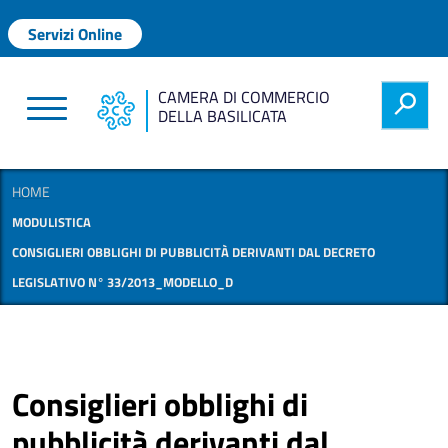
Salta al contenuto principale
Menu profilo utente
Servizi Online
CAMERA DI COMMERCIO
h
DELLA BASILICATA
HOME
MODULISTICA
CONSIGLIERI OBBLIGHI DI PUBBLICITÀ DERIVANTI DAL DECRETO
LEGISLATIVO N° 33/2013_MODELLO_D
Consiglieri obblighi di
pubblicità derivanti dal