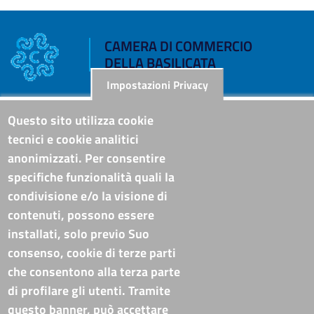
CAMERA DI COMMERCIO
DELLA BASILICATA
Impostazioni Privacy
Riferimenti
Questo sito utilizza cookie
tecnici e cookie analitici
Sede Legale: Corso XVIII Agosto, 34 - 85100 Potenza
anonimizzati. Per consentire
Sede Secondaria: Via Lucana, 82 - 75100 Matera
specifiche funzionalità quali la
Tel. Sede Legale: 0971/412111
Tel. Sede Secondaria: 0835/338411
condivisione e/o la visione di
C.F./P.IVA: 02019590765
contenuti, possono essere
Codi. univoco ufficio fatt. elettronica: T94M75
installati, solo previo Suo
PEC
cameradicommercio@pec.basilicata.camcom.it
consenso, cookie di terze parti
che consentono alla terza parte
Pubblicità e trasparenza
di profilare gli utenti. Tramite
questo banner, può accettare