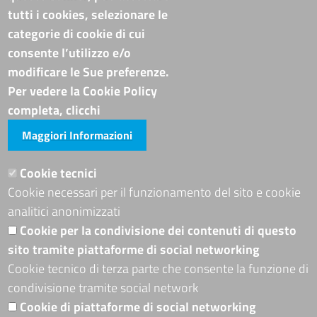
Amministrazione Trasparente
tutti i cookies, selezionare le
Albo online
categorie di cookie di cui
Bandi di concorso
consente l’utilizzo e/o
Codice disciplinare e codice di condotta
modificare le Sue preferenze.
Avvisi e bandi
Piattaforma TRASPARE E ALBO FORNITORI
Per vedere la Cookie Policy
Avvisi e atti di altre Amministrazioni
completa, clicchi
Maggiori Informazioni
Visite totali al portale: 4013699
Siti tematici
Cookie tecnici
Cookie necessari per il funzionamento del sito e cookie
ADRION PROGRAMME
analitici anonimizzati
Seguici su
Cookie per la condivisione dei contenuti di questo
sito tramite piattaforme di social networking
Cookie tecnico di terza parte che consente la funzione di
condivisione tramite social network
Sito web
Cookie di piattaforme di social networking