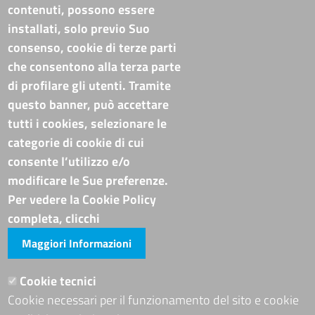
C.F./P.IVA: 02019590765
contenuti, possono essere
Codi. univoco ufficio fatt. elettronica: T94M75
installati, solo previo Suo
PEC
cameradicommercio@pec.basilicata.camcom.it
consenso, cookie di terze parti
che consentono alla terza parte
Pubblicità e trasparenza
di profilare gli utenti. Tramite
questo banner, può accettare
Amministrazione Trasparente
tutti i cookies, selezionare le
Albo online
categorie di cookie di cui
Bandi di concorso
consente l’utilizzo e/o
Codice disciplinare e codice di condotta
modificare le Sue preferenze.
Avvisi e bandi
Piattaforma TRASPARE E ALBO FORNITORI
Per vedere la Cookie Policy
Avvisi e atti di altre Amministrazioni
completa, clicchi
Maggiori Informazioni
Visite totali al portale: 4012569
Siti tematici
Cookie tecnici
Cookie necessari per il funzionamento del sito e cookie
ADRION PROGRAMME