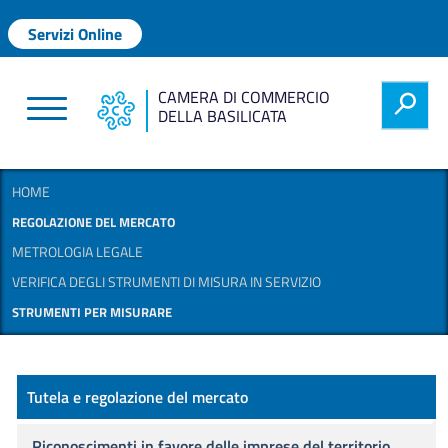
Salta al contenuto principale
Menu profilo utente
Servizi Online
CAMERA DI COMMERCIO
h
DELLA BASILICATA
HOME
REGOLAZIONE DEL MERCATO
METROLOGIA LEGALE
VERIFICA DEGLI STRUMENTI DI MISURA IN SERVIZIO
STRUMENTI PER MISURARE
Regolazione del mercato
Tutela e regolazione del mercato
Riconoscimenti in favore delle imprese del territorio