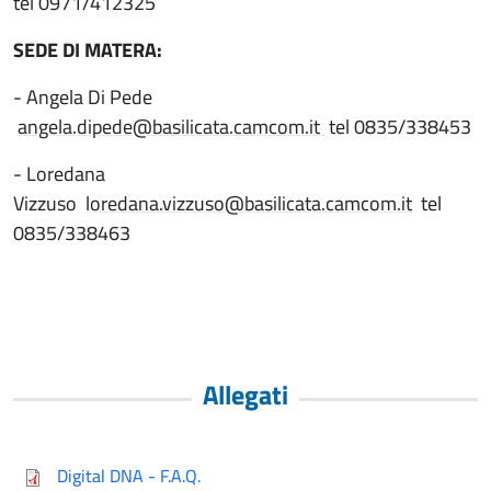
tel 0971/412325
SEDE DI MATERA:
- Angela Di Pede
angela.dipede@basilicata.camcom.it
tel 0835/338453
- Loredana
Vizzuso
loredana.vizzuso@basilicata.camcom.it
tel
0835/338463
Allegati
Digital DNA - F.A.Q.