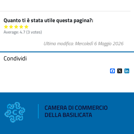
Quanto ti è stata utile questa pagina?
Average:
4.7
(
3
votes)
Ultima modifica
Mercoledì 6 Maggio 2026
Condividi
Facebook
X
Li
CAMERA DI COMMERCIO
DELLA BASILICATA