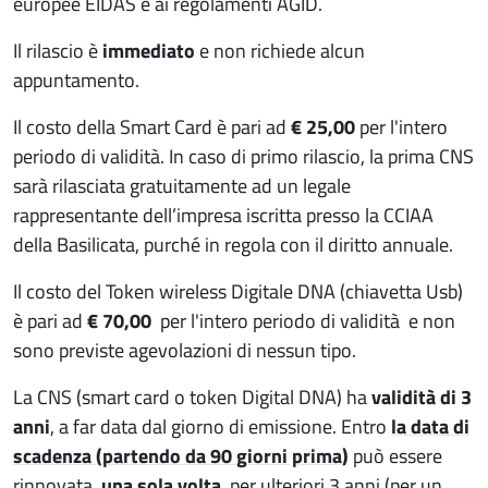
europee EIDAS e ai regolamenti AGID.
Il rilascio è
immediato
e non richiede alcun
appuntamento.
Il costo della Smart Card è pari ad
€ 25,00
per l'intero
periodo di validità. In caso di primo rilascio, la prima CNS
sarà rilasciata gratuitamente ad un legale
rappresentante dell’impresa iscritta presso la CCIAA
della Basilicata, purché in regola con il diritto annuale.
Il costo del Token wireless Digitale DNA (chiavetta Usb)
è pari ad
€ 70,00
per l'intero periodo di validità e non
sono previste agevolazioni di nessun tipo.
La CNS (smart card o token Digital DNA) ha
validità di 3
anni
, a far data dal giorno di emissione. Entro
la data di
scadenza (partendo da 90 giorni prima)
può essere
rinnovata,
una sola volta
, per ulteriori 3 anni (per un