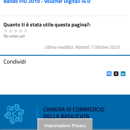
Bando PID 2019 - Voucher Digitali I4.0
Quanto ti è stata utile questa pagina?
No votes yet
Ultima modifica
Martedì 7 Ottobre 2025
Condividi
Facebook
X
Li
CAMERA DI COMMERCIO
DELLA BASILICATA
Impostazioni Privacy