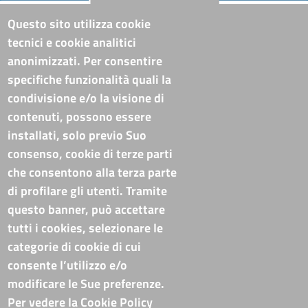
Riferimenti
Questo sito utilizza cookie
tecnici e cookie analitici
Sede Legale: Corso XVIII Agosto, 34 - 85100 Potenza
anonimizzati. Per consentire
Sede Secondaria: Via Lucana, 82 - 75100 Matera
specifiche funzionalità quali la
Tel. Sede Legale: 0971/412111
Tel. Sede Secondaria: 0835/338411
condivisione e/o la visione di
C.F./P.IVA: 02019590765
contenuti, possono essere
Codi. univoco ufficio fatt. elettronica: T94M75
installati, solo previo Suo
PEC
cameradicommercio@pec.basilicata.camcom.it
consenso, cookie di terze parti
che consentono alla terza parte
Pubblicità e trasparenza
di profilare gli utenti. Tramite
questo banner, può accettare
Amministrazione Trasparente
tutti i cookies, selezionare le
Albo online
categorie di cookie di cui
Bandi di concorso
consente l’utilizzo e/o
Codice disciplinare e codice di condotta
modificare le Sue preferenze.
Avvisi e bandi
Piattaforma TRASPARE E ALBO FORNITORI
Per vedere la Cookie Policy