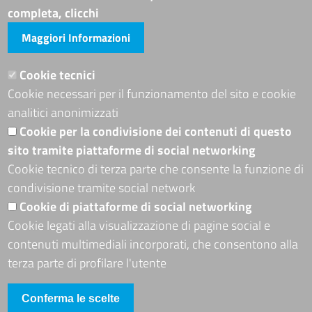
Avvisi e atti di altre Amministrazioni
completa, clicchi
Maggiori Informazioni
Visite totali al portale: 4011629
Siti tematici
Cookie tecnici
Cookie necessari per il funzionamento del sito e cookie
ADRION PROGRAMME
analitici anonimizzati
Seguici su
Cookie per la condivisione dei contenuti di questo
sito tramite piattaforme di social networking
Cookie tecnico di terza parte che consente la funzione di
condivisione tramite social network
Sito web
Cookie di piattaforme di social networking
Mappa del sito
Cookie legati alla visualizzazione di pagine social e
Accessibilità
contenuti multimediali incorporati, che consentono alla
Accesso riservato
terza parte di profilare l'utente
Conferma le scelte