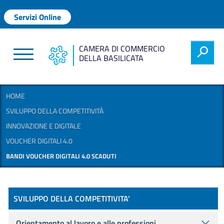
Salta al contenuto principale
Menu profilo utente
Servizi Online
CAMERA DI COMMERCIO
h
DELLA BASILICATA
HOME
SVILUPPO DELLA COMPETITIVITÀ
INNOVAZIONE E DIGITALE
VOUCHER DIGITALI 4.0
BANDI VOUCHER DIGITALI 4.0 SCADUTI
Promozione
SVILUPPO DELLA COMPETITIVITA'
Orientamento al lavoro e alle professioni