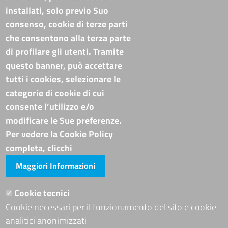
Codi. univoco ufficio fatt. elettronica: T94M75
installati, solo previo Suo
PEC
cameradicommercio@pec.basilicata.camcom.it
consenso, cookie di terze parti
che consentono alla terza parte
Pubblicità e trasparenza
di profilare gli utenti. Tramite
questo banner, può accettare
Amministrazione Trasparente
tutti i cookies, selezionare le
Albo online
categorie di cookie di cui
Bandi di concorso
consente l’utilizzo e/o
Codice disciplinare e codice di condotta
modificare le Sue preferenze.
Avvisi e bandi
Piattaforma TRASPARE E ALBO FORNITORI
Per vedere la Cookie Policy
Avvisi e atti di altre Amministrazioni
completa, clicchi
Maggiori Informazioni
Visite totali al portale: 4012597
Siti tematici
Cookie tecnici
Cookie necessari per il funzionamento del sito e cookie
ADRION PROGRAMME
analitici anonimizzati