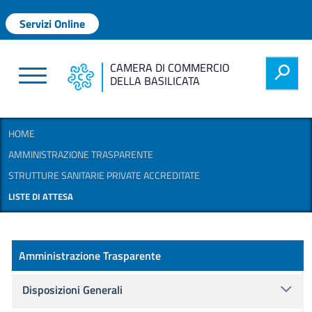
Salta al contenuto principale
Menu profilo utente
Servizi Online
CAMERA DI COMMERCIO
h
DELLA BASILICATA
HOME
AMMINISTRAZIONE TRASPARENTE
STRUTTURE SANITARIE PRIVATE ACCREDITATE
LISTE DI ATTESA
Amministrazione Trasparente
Amministrazione Trasparente
Disposizioni Generali