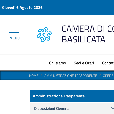
Salta al contenuto principale
Giovedì 6 Agosto 2026
CAMERA DI 
BASILICATA
MENU
Chi siamo
Sedi e Orari
Contat
HOME
AMMINISTRAZIONE TRASPARENTE
OPERE
Amministrazione Trasparen
Amministrazione Trasparente
Disposizioni Generali