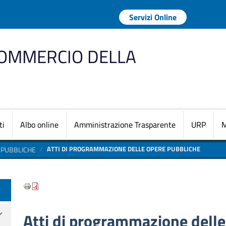
Menu profilo uten
Servizi Online
COMMERCIO DELLA
Navigazione princi
ti
Albo online
Amministrazione Trasparente
URP
M
ATTI DI PROGRAMMAZIONE DELLE OPERE PUBBLICHE
 PUBBLICHE
te
Atti di programmazione delle