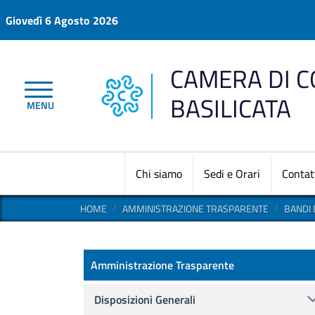
Salta al contenuto principale
Giovedì 6 Agosto 2026
CAMERA DI 
BASILICATA
MENU
Chi siamo
Sedi e Orari
Contat
HOME
AMMINISTRAZIONE TRASPARENTE
BANDI 
Amministrazione Trasparen
Amministrazione Trasparente
Disposizioni Generali