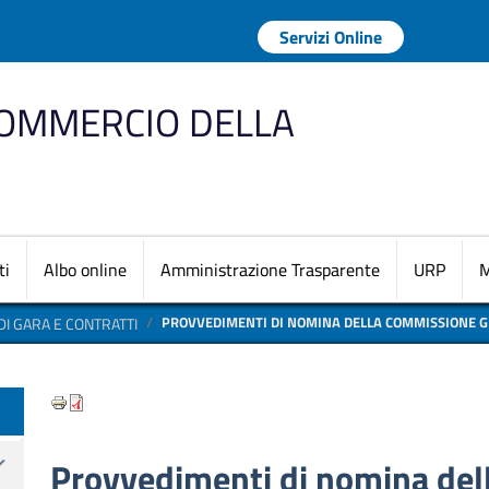
Menu profilo uten
Servizi Online
COMMERCIO DELLA
Navigazione princi
ti
Albo online
Amministrazione Trasparente
URP
M
PROVVEDIMENTI DI NOMINA DELLA COMMISSIONE G
DI GARA E CONTRATTI
te
Provvedimenti di nomina de