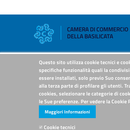
CAMERA DI COMMERCIO
DELLA BASILICATA
Riferimenti
Questo sito utilizza cookie tecnici e coo
specifiche funzionalità quali la condivis
Sede Legale: Corso XVIII Agosto, 34 - 85100
Potenza
essere installati, solo previo Suo conse
Sede Secondaria: Via Lucana, 82 - 75100
alla terza parte di profilare gli utenti. 
Matera
cookies, selezionare le categorie di cook
Tel. Sede Legale: 0971/412111
le Sue preferenze. Per vedere la Cookie 
Tel. Sede Secondaria: 0835/338411
C.F./P.IVA: 02019590765
Maggiori Informazioni
Codi. univoco ufficio fatt. elettronica: T94M
PEC
Cookie tecnici