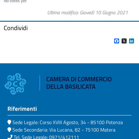
No votes yet
Ultima modifica
Giovedì 10 Giugno 2021
Condividi
Facebook
X
Li
CAMERA DI COMMERCIO
DELLA BASILICATA
Riferimenti
Sede Legale: Corso XVIII Agosto, 34 - 85100 Potenza
Sede Secondaria: Via Lucana, 82 - 75100 Matera
Tel. Sede Legale: 0971/412111