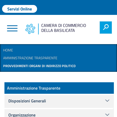
Salta al contenuto principale
Menu profilo utente
Servizi Online
CAMERA DI COMMERCIO
h
DELLA BASILICATA
HOME
AMMINISTRAZIONE TRASPARENTE
PROVVEDIMENTI ORGANI DI INDIRIZZO POLITICO
Amministrazione Trasparente
Amministrazione Trasparente
Disposizioni Generali
Organizzazione