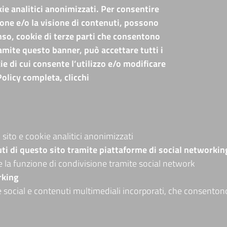
kie analitici anonimizzati. Per consentire
ione e/o la visione di contenuti, possono
Amministrazione Trasparente
A
Albo online
nso, cookie di terze parti che consentono
Bandi di concorso
S
Tramite questo banner, può accettare tutti i
Codice disciplinare e codice di condotta
ie di cui consente l’utilizzo e/o modificare
Avvisi e bandi
Policy completa, clicchi
Piattaforma TRASPARE E ALBO FORNITORI
Avvisi e atti di altre Amministrazioni
S
75
Visite totali al portale: 4011781
M
t
A
sito e cookie analitici anonimizzati
A
uti di questo sito tramite piattaforme di social networkin
e la funzione di condivisione tramite social network
rking
e social e contenuti multimediali incorporati, che consentono 