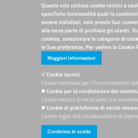
Questo sito utilizza cookie tecnici e coo
specifiche funzionalità quali la condivis
Sede Legale: Corso XVIII Agosto, 34 - 85100
Potenza
essere installati, solo previo Suo conse
Sede Secondaria: Via Lucana, 82 - 75100
alla terza parte di profilare gli utenti. 
Matera
cookies, selezionare le categorie di cook
Tel. Sede Legale: 0971/412111
le Sue preferenze. Per vedere la Cookie 
Tel. Sede Secondaria: 0835/338411
C.F./P.IVA: 02019590765
Maggiori Informazioni
Codi. univoco ufficio fatt. elettronica: T94M
PEC
Cookie tecnici
cameradicommercio@pec.basilicata.camcom.i
Cookie necessari per il funzionamento del 
Cookie per la condivisione dei conten
Cookie tecnico di terza parte che consent
Cookie di piattaforme di social netwo
Cookie legati alla visualizzazione di pagin
Conferma le scelte