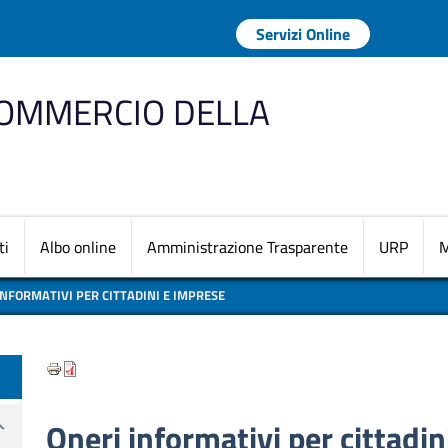
Menu profilo uten
Servizi Online
COMMERCIO DELLA
Navigazione princi
ti
Albo online
Amministrazione Trasparente
URP
M
INFORMATIVI PER CITTADINI E IMPRESE
te
Oneri informativi per cittadin