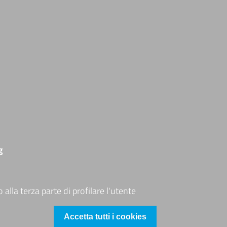
DRION PROGRAMME
eguici su
ito web
appa del sito
ccessibilità
ccesso riservato
g
alla terza parte di profilare l'utente
Revoca il consen
Accetta tutti i cookies