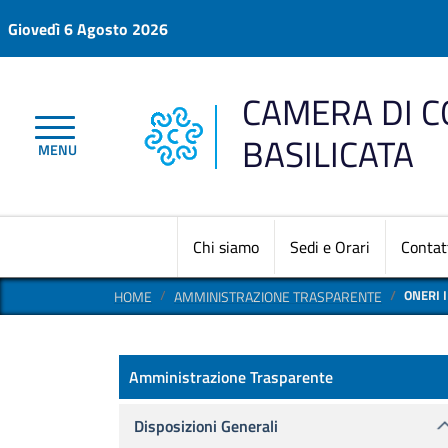
Salta al contenuto principale
Giovedì 6 Agosto 2026
CAMERA DI 
BASILICATA
MENU
Chi siamo
Sedi e Orari
Contat
ONERI 
HOME
AMMINISTRAZIONE TRASPARENTE
Amministrazione Trasparen
Amministrazione Trasparente
Disposizioni Generali