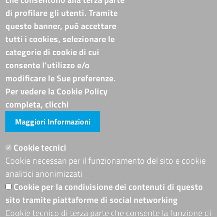
Pubblicità e trasparenza
di profilare gli utenti. Tramite
questo banner, può accettare
Amministrazione Trasparente
tutti i cookies, selezionare le
Albo online
categorie di cookie di cui
Bandi di concorso
consente l’utilizzo e/o
Codice disciplinare e codice di condotta
modificare le Sue preferenze.
Avvisi e bandi
Piattaforma TRASPARE E ALBO FORNITORI
Per vedere la Cookie Policy
Avvisi e atti di altre Amministrazioni
completa, clicchi
Maggiori Informazioni
Visite totali al portale: 4012784
Siti tematici
Cookie tecnici
Cookie necessari per il funzionamento del sito e cookie
ADRION PROGRAMME
analitici anonimizzati
Seguici su
Cookie per la condivisione dei contenuti di questo
sito tramite piattaforme di social networking
Cookie tecnico di terza parte che consente la funzione di