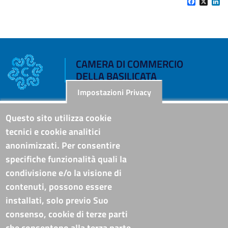
Facebook
X
Li
CAMERA DI COMMERCIO
DELLA BASILICATA
Impostazioni Privacy
Riferimenti
Questo sito utilizza cookie
tecnici e cookie analitici
Sede Legale: Corso XVIII Agosto, 34 - 85100 Potenza
anonimizzati. Per consentire
Sede Secondaria: Via Lucana, 82 - 75100 Matera
specifiche funzionalità quali la
Tel. Sede Legale: 0971/412111
Tel. Sede Secondaria: 0835/338411
condivisione e/o la visione di
C.F./P.IVA: 02019590765
contenuti, possono essere
Codi. univoco ufficio fatt. elettronica: T94M75
installati, solo previo Suo
PEC
cameradicommercio@pec.basilicata.camcom.it
consenso, cookie di terze parti
che consentono alla terza parte