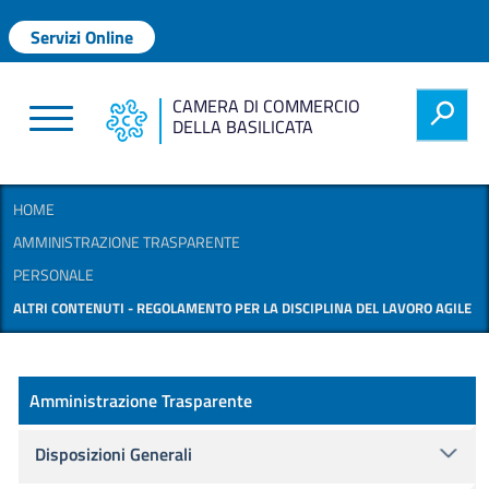
Salta al contenuto principale
Menu profilo utente
Servizi Online
CAMERA DI COMMERCIO
h
DELLA BASILICATA
HOME
AMMINISTRAZIONE TRASPARENTE
PERSONALE
ALTRI CONTENUTI - REGOLAMENTO PER LA DISCIPLINA DEL LAVORO AGILE
Amministrazione Trasparente
Amministrazione Trasparente
Disposizioni Generali