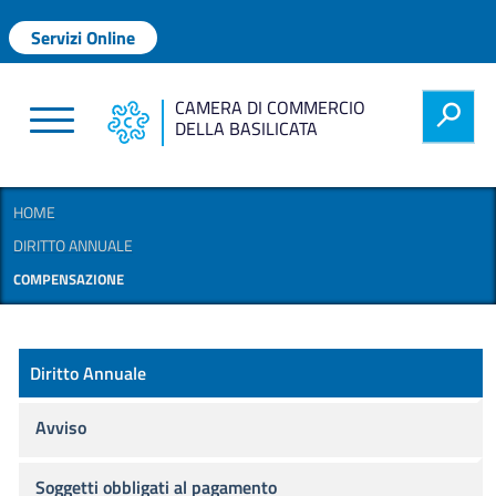
Salta al contenuto principale
Menu profilo utente
Servizi Online
CAMERA DI COMMERCIO
h
DELLA BASILICATA
HOME
DIRITTO ANNUALE
COMPENSAZIONE
Diritto annuale
Diritto Annuale
Avviso
Soggetti obbligati al pagamento