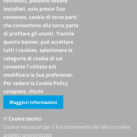
contenuti, possono essere
Codi. univoco ufficio fatt. elettronica: T94M75
installati, solo previo Suo
PEC
cameradicommercio@pec.basilicata.camcom.it
consenso, cookie di terze parti
che consentono alla terza parte
Pubblicità e trasparenza
di profilare gli utenti. Tramite
questo banner, può accettare
Amministrazione Trasparente
tutti i cookies, selezionare le
Albo online
categorie di cookie di cui
Bandi di concorso
consente l’utilizzo e/o
Codice disciplinare e codice di condotta
modificare le Sue preferenze.
Avvisi e bandi
Piattaforma TRASPARE E ALBO FORNITORI
Per vedere la Cookie Policy
Avvisi e atti di altre Amministrazioni
completa, clicchi
Maggiori Informazioni
Visite totali al portale: 4011908
Siti tematici
Cookie tecnici
Cookie necessari per il funzionamento del sito e cookie
ADRION PROGRAMME
analitici anonimizzati