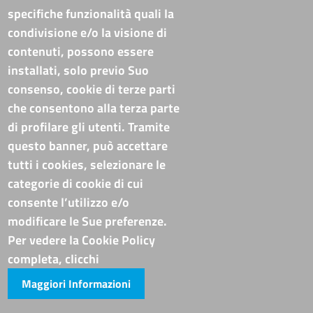
specifiche funzionalità quali la
Tel. Sede Legale: 0971/412111
Tel. Sede Secondaria: 0835/338411
condivisione e/o la visione di
C.F./P.IVA: 02019590765
contenuti, possono essere
Codi. univoco ufficio fatt. elettronica: T94M75
installati, solo previo Suo
PEC
cameradicommercio@pec.basilicata.camcom.it
consenso, cookie di terze parti
che consentono alla terza parte
Pubblicità e trasparenza
di profilare gli utenti. Tramite
questo banner, può accettare
Amministrazione Trasparente
tutti i cookies, selezionare le
Albo online
categorie di cookie di cui
Bandi di concorso
consente l’utilizzo e/o
Codice disciplinare e codice di condotta
modificare le Sue preferenze.
Avvisi e bandi
Piattaforma TRASPARE E ALBO FORNITORI
Per vedere la Cookie Policy
Avvisi e atti di altre Amministrazioni
completa, clicchi
Maggiori Informazioni
Visite totali al portale: 4011703
Siti tematici