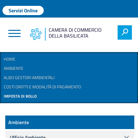
Salta al contenuto principale
Menu profilo utente
Servizi Online
CAMERA DI COMMERCIO
h
DELLA BASILICATA
HOME
AMBIENTE
ALBO GESTORI AMBIENTALI
COSTI DIRITTI E MODALITÀ DI PAGAMENTO
IMPOSTA DI BOLLO
Ambiente
Ambiente
Ufficio Ambiente