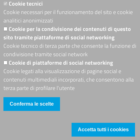
Cookie tecnici
Cookie necessari per il funzionamento del sito e cookie
ADRION PROGRAMME
analitici anonimizzati
Seguici su
Cookie per la condivisione dei contenuti di questo
sito tramite piattaforme di social networking
Cookie tecnico di terza parte che consente la funzione di
condivisione tramite social network
Sito web
Cookie di piattaforme di social networking
Mappa del sito
Cookie legati alla visualizzazione di pagine social e
Accessibilità
contenuti multimediali incorporati, che consentono alla
Accesso riservato
terza parte di profilare l'utente
Conferma le scelte
Accetta tutti i cookies
Footer
Cookie
Revoca il consenso