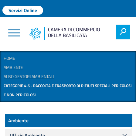
Salta al contenuto principale
Menu profilo utente
Servizi Online
CAMERA DI COMMERCIO
h
DELLA BASILICATA
HOME
AMBIENTE
ALBO GESTORI AMBIENTALI
CATEGORIE 4-5 - RACCOLTA E TRASPORTO DI RIFIUTI SPECIALI PERICOLOSI
E NON PERICOLOSI
Ambiente
Ambiente
Ufficio Ambiente