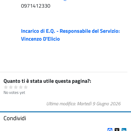
0971412330
Incarico di E.Q. - Responsabile del Servizio:
Vincenzo D'Elicio
Quanto ti è stata utile questa pagina?
No votes yet
Ultima modifica
Martedì 9 Giugno 2026
Condividi
Facebook
X
Li