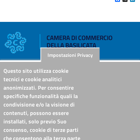
CAMERA DI COMMERCIO
DELLA BASILICATA
Impostazioni Privacy
Riferimenti
Questo sito utilizza cookie
tecnici e cookie analitici
Sede Legale: Corso XVIII Agosto, 34 - 85100 Potenza
anonimizzati. Per consentire
Sede Secondaria: Via Lucana, 82 - 75100 Matera
specifiche funzionalità quali la
Tel. Sede Legale: 0971/412111
Tel. Sede Secondaria: 0835/338411
condivisione e/o la visione di
C.F./P.IVA: 02019590765
contenuti, possono essere
Codi. univoco ufficio fatt. elettronica: T94M75
installati, solo previo Suo
PEC
cameradicommercio@pec.basilicata.camcom.it
consenso, cookie di terze parti
che consentono alla terza parte