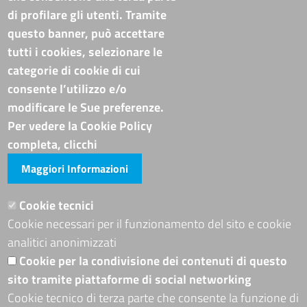
Pubblicità e trasparenza
di profilare gli utenti. Tramite
questo banner, può accettare
Amministrazione Trasparente
tutti i cookies, selezionare le
Albo online
categorie di cookie di cui
Bandi di concorso
consente l’utilizzo e/o
Codice disciplinare e codice di condotta
modificare le Sue preferenze.
Avvisi e bandi
Piattaforma TRASPARE E ALBO FORNITORI
Per vedere la Cookie Policy
Avvisi e atti di altre Amministrazioni
completa, clicchi
Maggiori Informazioni
Visite totali al portale: 4011594
Siti tematici
Cookie tecnici
Cookie necessari per il funzionamento del sito e cookie
ADRION PROGRAMME
analitici anonimizzati
Seguici su
Cookie per la condivisione dei contenuti di questo
sito tramite piattaforme di social networking
Cookie tecnico di terza parte che consente la funzione di