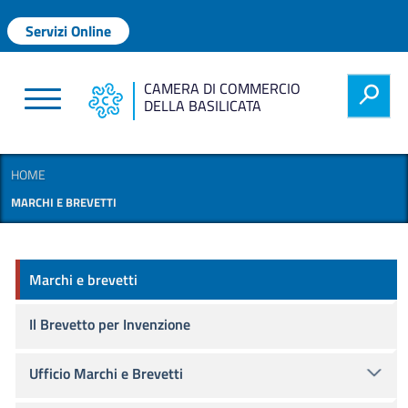
Salta al contenuto principale
Menu profilo utente
Servizi Online
CAMERA DI COMMERCIO
h
DELLA BASILICATA
HOME
MARCHI E BREVETTI
Marchi e brevetti
Marchi e brevetti
Il Brevetto per Invenzione
Ufficio Marchi e Brevetti