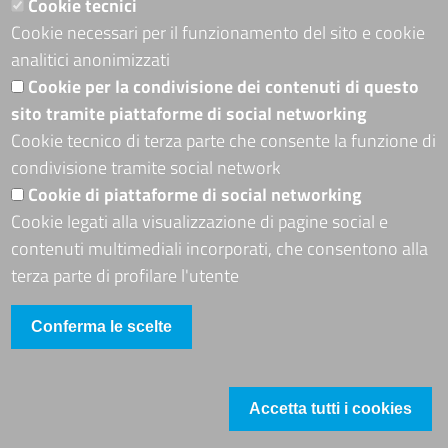
Cookie tecnici
Cookie necessari per il funzionamento del sito e cookie
ADRION PROGRAMME
analitici anonimizzati
Seguici su
Cookie per la condivisione dei contenuti di questo
sito tramite piattaforme di social networking
Cookie tecnico di terza parte che consente la funzione di
condivisione tramite social network
Sito web
Cookie di piattaforme di social networking
Mappa del sito
Cookie legati alla visualizzazione di pagine social e
Accessibilità
contenuti multimediali incorporati, che consentono alla
Accesso riservato
terza parte di profilare l'utente
Conferma le scelte
Accetta tutti i cookies
Footer
Cookie
Revoca il consenso