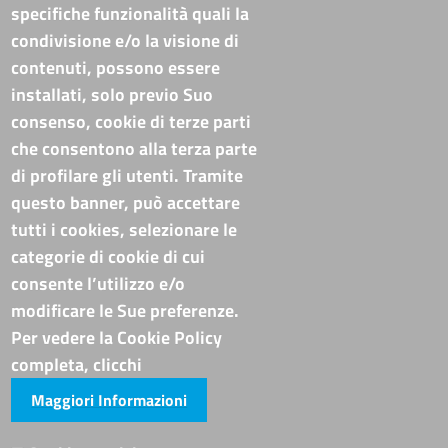
specifiche funzionalità quali la
Tel. Sede Legale: 0971/412111
Tel. Sede Secondaria: 0835/338411
condivisione e/o la visione di
C.F./P.IVA: 02019590765
contenuti, possono essere
Codi. univoco ufficio fatt. elettronica: T94M75
installati, solo previo Suo
PEC
cameradicommercio@pec.basilicata.camcom.it
consenso, cookie di terze parti
che consentono alla terza parte
Pubblicità e trasparenza
di profilare gli utenti. Tramite
questo banner, può accettare
Amministrazione Trasparente
tutti i cookies, selezionare le
Albo online
categorie di cookie di cui
Bandi di concorso
consente l’utilizzo e/o
Codice disciplinare e codice di condotta
modificare le Sue preferenze.
Avvisi e bandi
Piattaforma TRASPARE E ALBO FORNITORI
Per vedere la Cookie Policy
Avvisi e atti di altre Amministrazioni
completa, clicchi
Maggiori Informazioni
Visite totali al portale: 4011510
Siti tematici