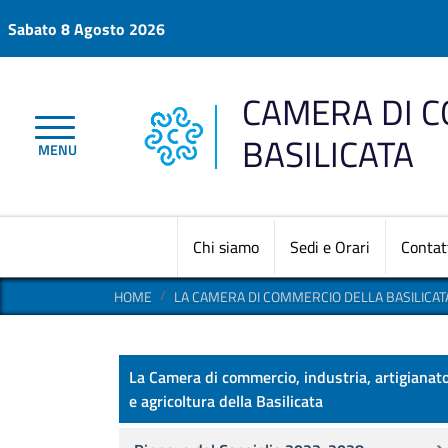
Salta al contenuto principale
Sabato 8 Agosto 2026
CAMERA DI 
BASILICATA
MENU
Chi siamo
Sedi e Orari
Contat
HOME
LA CAMERA DI COMMERCIO DELLA BASILICAT
La CCIAA della Basilicata
La Camera di commercio, industria, artigianat
e agricoltura della Basilicata