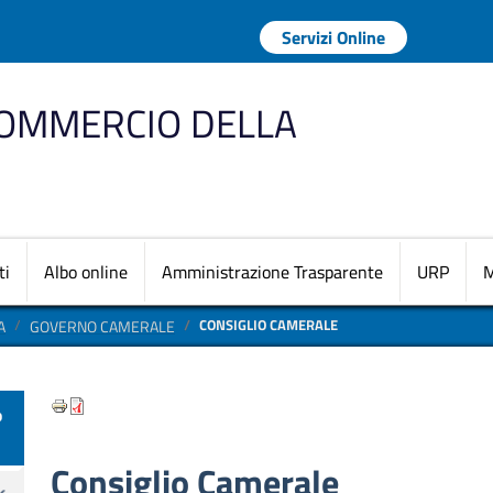
Menu profilo uten
Servizi Online
COMMERCIO DELLA
Navigazione princi
ti
Albo online
Amministrazione Trasparente
URP
M
CONSIGLIO CAMERALE
A
GOVERNO CAMERALE
o
Consiglio Camerale